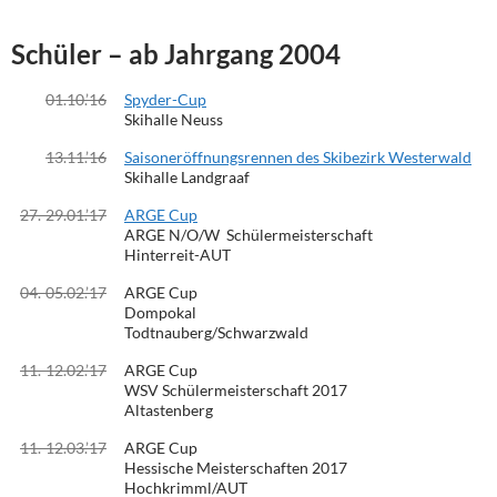
Schüler – ab Jahrgang 2004
01.10.’16
Spyder-Cup
Skihalle Neuss
13.11.’16
Saisoneröffnungsrennen des Skibezirk Westerwald
Skihalle Landgraaf
27.-29.01.’17
ARGE Cup
ARGE N/O/W Schülermeisterschaft
Hinterreit-AUT
04.-05.02.’17
ARGE Cup
Dompokal
Todtnauberg/Schwarzwald
11.-12.02.’17
ARGE Cup
WSV Schülermeisterschaft 2017
Altastenberg
11.-12.03.’17
ARGE Cup
Hessische Meisterschaften 2017
Hochkrimml/AUT