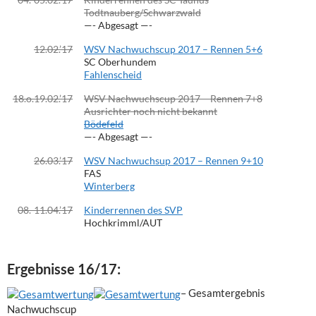
Todtnauberg/Schwarzwald
—- Abgesagt —-
12.02.’17
WSV Nachwuchscup 2017 – Rennen 5+6
SC Oberhundem
Fahlenscheid
18.o.19.02.’17
WSV Nachwuchscup 2017 – Rennen 7+8
Ausrichter noch nicht bekannt
Bödefeld
—- Abgesagt —-
26.03.’17
WSV Nachwuchsup 2017 – Rennen 9+10
FAS
Winterberg
08.-11.04.’17
Kinderrennen des SVP
Hochkrimml/AUT
Ergebnisse 16/17:
– Gesamtergebnis
Nachwuchscup