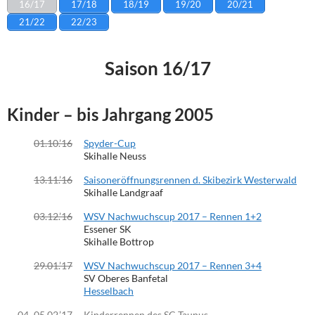
16/17
17/18
18/19
19/20
20/21
21/22
22/23
Saison 16/17
Kinder
– bis Jahrgang 2005
01.10.’16
Spyder-Cup
Skihalle Neuss
13.11.’16
Saisoneröffnungsrennen d. Skibezirk Westerwald
Skihalle Landgraaf
03.12.’16
WSV Nachwuchscup 2017 – Rennen 1+2
Essener SK
Skihalle Bottrop
29.01.’17
WSV Nachwuchscup 2017 – Rennen 3+4
SV Oberes Banfetal
Hesselbach
04.-05.02.’17
Kinderrennen des SC Taunus