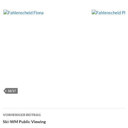
16/17
Beitragsnavigation
VORHERIGER BEITRAG
Ski-WM Public Viewing