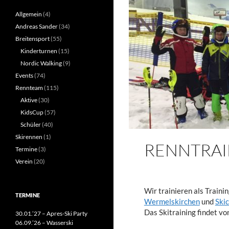
Allgemein
(4)
Andreas Sander
(34)
Breitensport
(55)
Kinderturnen
(15)
Nordic Walking
(9)
Events
(74)
Rennteam
(115)
Aktive
(30)
KidsCup
(57)
Schüler
(40)
Skirennen
(1)
RENNTRAI
Termine
(3)
Verein
(20)
Wir trainieren als Trai
TERMINE
Wermelskirchen
und
Ski
Das Skitraining findet vo
30.01.’27 – Apres-Ski Party
06.09.’26 – Wasserski