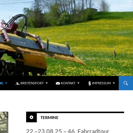
NG
BREITENSPORT
KONTAKT
IMPRESSUM
TERMINE
22.–23.08.25 – 46. Fahrradtour