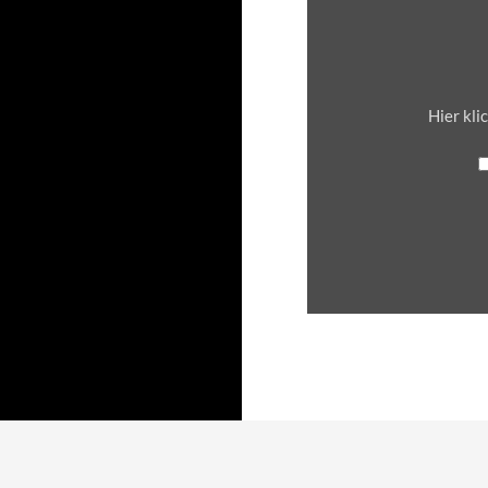
VON
WWW.ESCHATZ.DE
ANZEIGEN
Hier kli