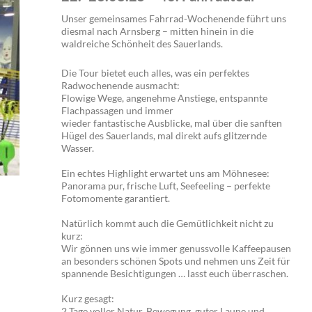
Unser gemeinsames Fahrrad-Wochenende führt uns
diesmal nach Arnsberg – mitten hinein in die
waldreiche Schönheit des Sauerlands.
Die Tour bietet euch alles, was ein perfektes
Radwochenende ausmacht:
Flowige Wege, angenehme Anstiege, entspannte
Flachpassagen und immer
wieder fantastische Ausblicke, mal über die sanften
Hügel des Sauerlands, mal direkt aufs glitzernde
Wasser.
Ein echtes Highlight erwartet uns am Möhnesee:
Panorama pur, frische Luft, Seefeeling – perfekte
Fotomomente garantiert.
Natürlich kommt auch die Gemütlichkeit nicht zu
kurz:
Wir gönnen uns wie immer genussvolle Kaffeepausen
an besonders schönen Spots und nehmen uns Zeit für
spannende Besichtigungen … lasst euch überraschen.
Kurz gesagt:
2 Tage voller Natur, Bewegung, guter Laune und