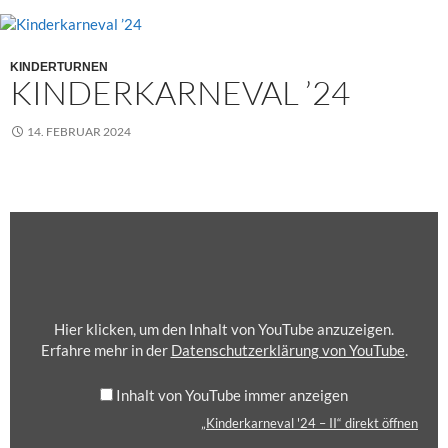
KINDERTURNEN
KINDERKARNEVAL ’24
14. FEBRUAR 2024
„
K
I
N
D
E
Hier klicken, um den Inhalt von YouTube anzuzeigen.
R
Erfahre mehr in der
Datenschutzerklärung von YouTube
.
K
A
Inhalt von YouTube immer anzeigen
R
„Kinderkarneval '24 – II“ direkt öffnen
N