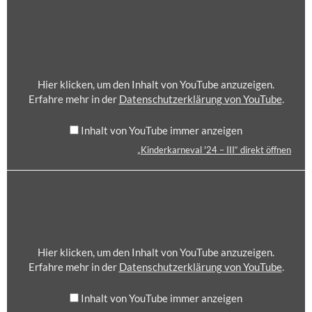
E
„
V
K
A
I
L
N
'
D
2
E
Hier klicken, um den Inhalt von YouTube anzuzeigen.
4
R
Erfahre mehr in der
Datenschutzerklärung von YouTube
.
–
K
I
A
Inhalt von YouTube immer anzeigen
I
R
“
„Kinderkarneval '24 – III“ direkt öffnen
N
V
E
„
O
V
K
N
A
I
Y
L
N
O
'
D
U
2
E
T
Hier klicken, um den Inhalt von YouTube anzuzeigen.
4
R
U
Erfahre mehr in der
Datenschutzerklärung von YouTube
.
–
K
B
I
A
E
Inhalt von YouTube immer anzeigen
I
R
A