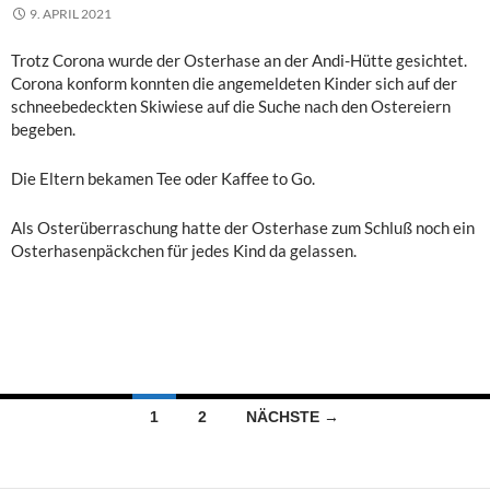
9. APRIL 2021
Trotz Corona wurde der Osterhase an der Andi-Hütte gesichtet.
Corona konform konnten die angemeldeten Kinder sich auf der
schneebedeckten Skiwiese auf die Suche nach den Ostereiern
begeben.
Die Eltern bekamen Tee oder Kaffee to Go.
Als Osterüberraschung hatte der Osterhase zum Schluß noch ein
Osterhasenpäckchen für jedes Kind da gelassen.
Beitragsnavigation
1
2
NÄCHSTE →