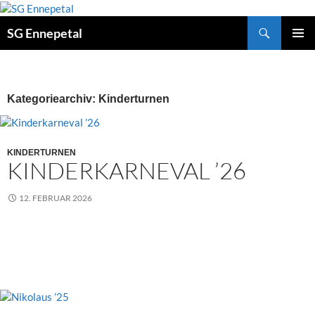
Zum
Inhalt
Suchen
SG Ennepetal
springen
PRIMÄ
MENÜ
Kategoriearchiv: Kinderturnen
KINDERTURNEN
KINDERKARNEVAL ’26
12. FEBRUAR 2026