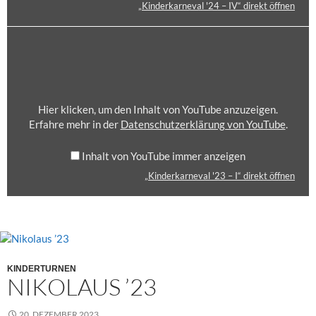
I
„Kinderkarneval '24 – IV“ direkt öffnen
N
N
“
E
Z
„KINDERKARNEVAL
V
V
E
'23
O
A
I
–
N
L
G
I“
Y
'
E
VON
O
2
N
YOUTUBE
U
Hier klicken, um den Inhalt von YouTube anzuzeigen.
4
ANZEIGEN
T
Erfahre mehr in der
Datenschutzerklärung von YouTube
.
–
U
I
B
Inhalt von YouTube immer anzeigen
V
E
“
„Kinderkarneval '23 – I“ direkt öffnen
A
V
N
O
Z
N
E
Y
I
O
G
U
KINDERTURNEN
E
T
NIKOLAUS ’23
N
U
B
20. DEZEMBER 2023