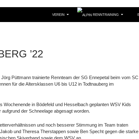
VEREIN
RENNTRAINING
B
ERG ’22
on Jörg Püttmann trainierte Rennteam der SG Ennepetal beim vom SC
ennen für die Altersklassen U6 bis U12 in Todtnauberg im
eses Wochenende in Bödefeld und Hesselbach geplanten WSV Kids
r aufgrund der Schneelage abgesagt worden.
etterverhältnissen und noch besserer Stimmung im Team traten
, Jakob und Theresa Therstappen sowie Ben Specht gegen die starke
sischen Skiverband sowie dem WSV an.