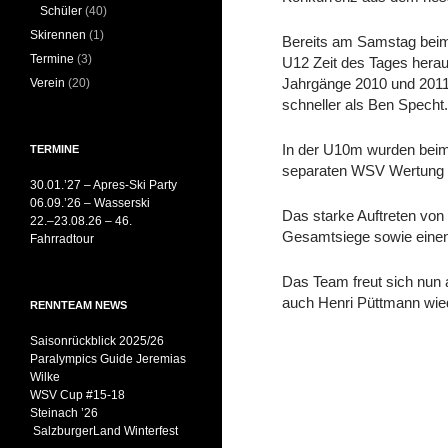
Schüler
(40)
Skirennen
(1)
Bereits am Samstag beim
Termine
(3)
U12 Zeit des Tages herau
Jahrgänge 2010 und 2011
Verein
(20)
schneller als Ben Specht.
In der U10m wurden beim 
TERMINE
separaten WSV Wertung di
30.01.’27 – Apres-Ski Party
06.09.’26 – Wasserski
Das starke Auftreten von
22.–23.08.26 – 46.
Gesamtsiege sowie einen v
Fahrradtour
Das Team freut sich nun
auch Henri Püttmann wied
RENNTEAM NEWS
Saisonrückblick 2025/26
Paralympics Guide Jeremias
Wilke
WSV Cup #15-18
Steinach ’26
SalzburgerLand Winterfest