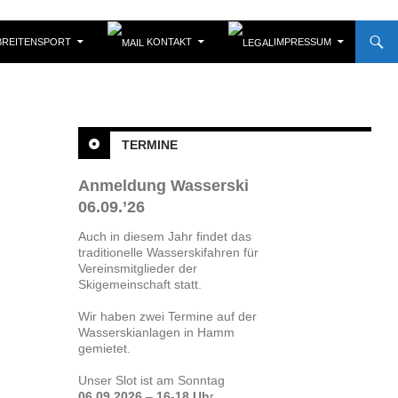
REITENSPORT
KONTAKT
IMPRESSUM
TERMINE
Anmeldung Wasserski
06.09.’26
Auch in diesem Jahr findet das
traditionelle Wasserskifahren für
Vereinsmitglieder der
Skigemeinschaft statt.
Wir haben zwei Termine auf der
Wasserskianlagen in Hamm
gemietet.
Unser Slot ist am Sonntag
06.09.2026
–
16-18 Uh
r