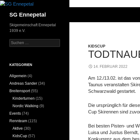
Zum
Inhalt
Suchen
SG Ennepetal
springen
Skigemeinschaft Ennepetal
1939 e.V.
Suchen
KIDSCUP
nach:
TODTNAUB
KATEGORIEN
14. FEBRUAR 2022
Allgemein
(4)
Am 12./13.02. ist das v
Andreas Sander
(34)
Taunus veranstalten Skir
Schwarzwald gestartet.
Breitensport
(55)
Kinderturnen
(15)
Die ursprünglich für di
Nordic Walking
(9)
Cup Skirennen sind zuvo
Events
(74)
Rennteam
(115)
Bei besten Pisten- und W
Aktive
(30)
Luisa und Justus Berndt
KidsCup
(57)
Konkurrenz aus dem hes