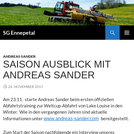
Zum
Inhalt
springen
Suchen
SG Ennepetal
PRIMÄ
MENÜ
ANDREAS SANDER
SAISON AUSBLICK MIT
ANDREAS SANDER
24. NOVEMBER 2017
Am 23.11. starte Andreas Sander beim ersten offiziellen
Abfahrtstraining zur Weltcup-Abfahrt von Lake Louise in den
Winter. Wie in den vergangenen Jahren sind aktuelle
Informationen unter
bereitgestellt.
www.andreas-sander.com
Zum Start der Saison nachfolgende ein Interview unseres