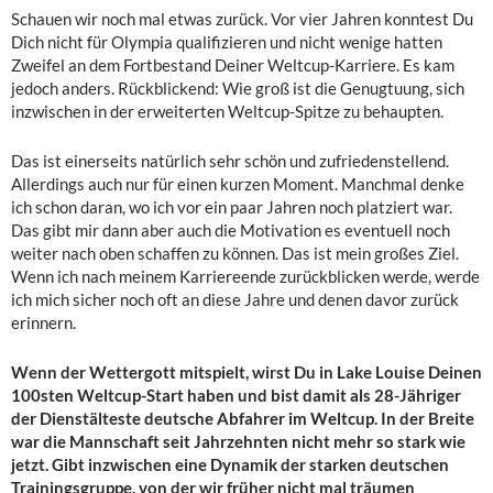
Schauen wir noch mal etwas zurück. Vor vier Jahren konntest Du
Dich nicht für Olympia qualifizieren und nicht wenige hatten
Zweifel an dem Fortbestand Deiner Weltcup-Karriere. Es kam
jedoch anders. Rückblickend: Wie groß ist die Genugtuung, sich
inzwischen in der erweiterten Weltcup-Spitze zu behaupten.
Das ist einerseits natürlich sehr schön und zufriedenstellend.
Allerdings auch nur für einen kurzen Moment. Manchmal denke
ich schon daran, wo ich vor ein paar Jahren noch platziert war.
Das gibt mir dann aber auch die Motivation es eventuell noch
weiter nach oben schaffen zu können. Das ist mein großes Ziel.
Wenn ich nach meinem Karriereende zurückblicken werde, werde
ich mich sicher noch oft an diese Jahre und denen davor zurück
erinnern.
Wenn der Wettergott mitspielt, wirst Du in Lake Louise Deinen
100sten Weltcup-Start haben und bist damit als 28-Jähriger
der Dienstälteste deutsche Abfahrer im Weltcup. In der Breite
war die Mannschaft seit Jahrzehnten nicht mehr so stark wie
jetzt. Gibt inzwischen eine Dynamik der starken deutschen
Trainingsgruppe, von der wir früher nicht mal träumen