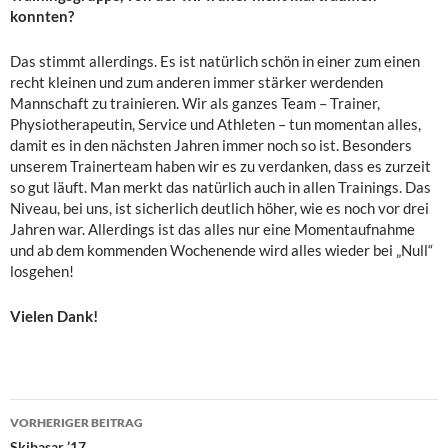
konnten?
Das stimmt allerdings. Es ist natürlich schön in einer zum einen
recht kleinen und zum anderen immer stärker werdenden
Mannschaft zu trainieren. Wir als ganzes Team – Trainer,
Physiotherapeutin, Service und Athleten – tun momentan alles,
damit es in den nächsten Jahren immer noch so ist. Besonders
unserem Trainerteam haben wir es zu verdanken, dass es zurzeit
so gut läuft. Man merkt das natürlich auch in allen Trainings. Das
Niveau, bei uns, ist sicherlich deutlich höher, wie es noch vor drei
Jahren war. Allerdings ist das alles nur eine Momentaufnahme
und ab dem kommenden Wochenende wird alles wieder bei „Null“
losgehen!
Vielen Dank!
Beitragsnavigation
VORHERIGER BEITRAG
Skibasar ’17