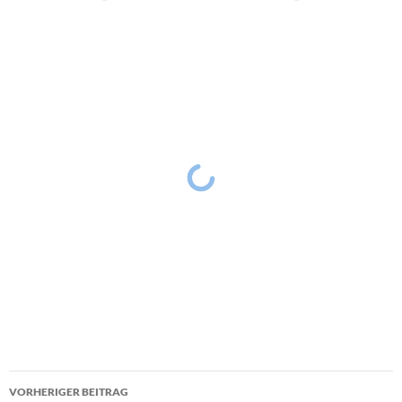
Beitragsnavigation
VORHERIGER BEITRAG