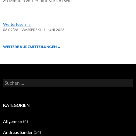
30 Minuten vorher bitte vor Ort sein.
Weiterlesen
→
06.09.’26 – WASSERSKI
1. JUNI 2026
WEITERE KURZMITTEILUNGEN
→
Suchen
nach:
KATEGORIEN
Allgemein
(4)
Andreas Sander
(34)