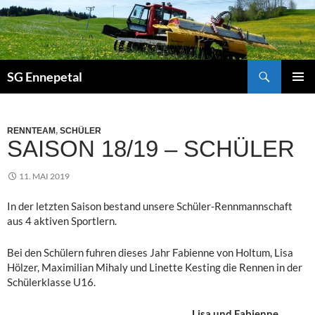
Zum
Inhalt
springen
Suchen
SG Ennepetal
PRIMÄ
MENÜ
RENNTEAM
,
SCHÜLER
SAISON 18/19 – SCHÜLER
11. MAI 2019
In der letzten Saison bestand unsere Schüler-Rennmannschaft
aus 4 aktiven Sportlern.
Bei den Schülern fuhren dieses Jahr Fabienne von Holtum, Lisa
Hölzer, Maximilian Mihaly und Linette Kesting die Rennen in der
Schülerklasse U16.
Lisa und Fabienne