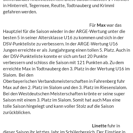
in Hinterreit, Tegernsee, Reutte, Todtnauberg und Krimml
gefahren werden.
Für
Max
war das
Hauptziel für die Saison wieder in der ARGE-Wertung unter die
besten 5 in seiner Altersklasse U16 zu kommen und sich in der
DSV-Punkteliste zu verbessern. In der ARGE-Wertung U16
Jungen erreichte er als Jungjahrgang einen tollen 5. Platz. Auch in
der DSV-Punkteliste konnte er sich um fast 20 Punkte
verbessern und schloss die Saison mit 121 Punkten ab. Zu dem
erreichte Max in Todtnauberg den 3. Platz in der Wertung U16 im
Slalom.
Bei den
Oberbayerischen Verbandsmeisterschaften in Fahrenberg fuhr
Max auf den 2. Platz im Slalom und den 3. Platz im Riesenslalom.
Bei den Westdeutschen Meisterschaften krönte er seine super
Saison mit einem 3. Platz im Slalom. Somit hat auch Max eine
tolle Saison hingelegt und kann voller Stolz auf die Saison
zurückblicken.
Linette
fuhr in
dieser Saison ihr letztes Jahr im Schülerbereich. Der Einstieg in