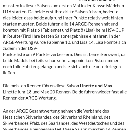
mussten in dieser Saison zum ersten Mal in der Klasse Mädchen
U16 starten. Da beide erst Ihre dritte Saison fuhren, bedeutet
dies leider, dass beide aufgrund Ihrer Punkte relativ weit hinten
starten mussten. Beide fuhren alle 14 ARGE-Rennen mit und
konnten mit Platz 6 (Fabienne) und Platz 8 (Lisa) beim HSV-CUP
in Reutte/Tirol Ihre besten Saisonergebnisse einfahren. In der
ARGE-Wertung wurde Fabienne 10. und Lisa 14.
Lisa konnte sich
zudem in der DSV-
Punkteliste um 9 Punkte verbessern. Dies ist bemerkenswert, da
beide Mädels bei teils schon sehr ramponierten Pisten immer
noch tolle Fahrten gelangen und sie sich auch nie unterkriegen
ließen.
Die meisten Rennen führen diese Saison
Linette und Max
.
Linette fuhr 18 und Max 20 Rennen. Beide fuhren wieder fast alle
Rennen der ARGE-Wertung.
An der ARGE Gesamtwertung nehmen die Verbände des
Hessischen Skiverbandes, des Skiverband Rheinland, des
Skiverbandes Pfalz, des Saarlandes, des Westdeutschen und des
Skiverbandes Rheinhessen teil. Diese Saison mussten 14 Rennen