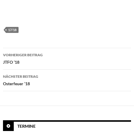
17/18
Beitragsnavigation
VORHERIGER BEITRAG
JTFO ’18
NÄCHSTER BEITRAG
Osterfeuer ’18
TERMINE