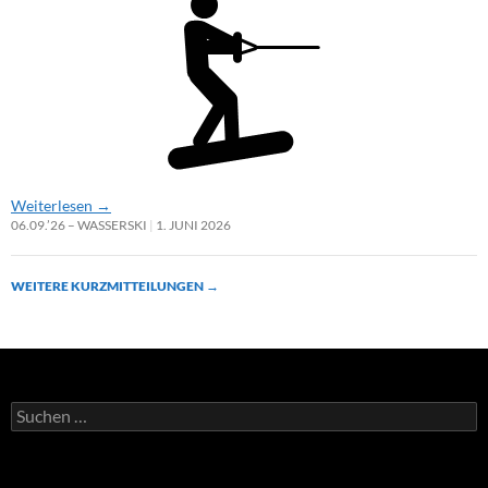
Weiterlesen
→
06.09.’26 – WASSERSKI
1. JUNI 2026
WEITERE KURZMITTEILUNGEN
→
Suchen
nach: