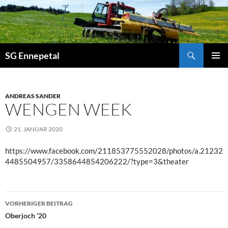
Zum
Inhalt
springen
Suchen
SG Ennepetal
PRIMÄ
MENÜ
ANDREAS SANDER
WENGEN WEEK
21. JANUAR 2020
https://www.facebook.com/211853775552028/photos/a.21232
4485504957/3358644854206222/?type=3&theater
Beitragsnavigation
VORHERIGER BEITRAG
Oberjoch ’20