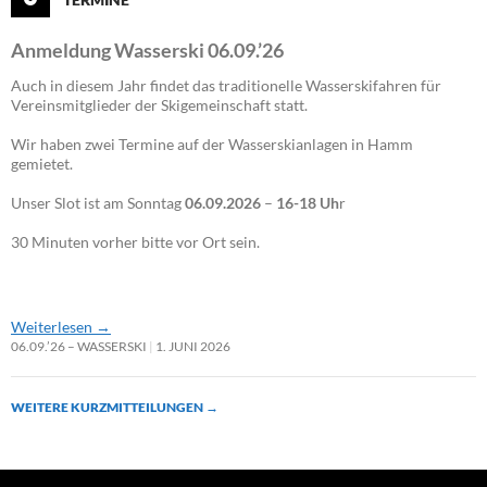
Anmeldung Wasserski 06.09.’26
Auch in diesem Jahr findet das traditionelle Wasserskifahren für
Vereinsmitglieder der Skigemeinschaft statt.
Wir haben zwei Termine auf der Wasserskianlagen in Hamm
gemietet.
Unser Slot ist am Sonntag
06.09.2026
–
16-18 Uh
r
30 Minuten vorher bitte vor Ort sein.
Weiterlesen
→
06.09.’26 – WASSERSKI
1. JUNI 2026
WEITERE KURZMITTEILUNGEN
→