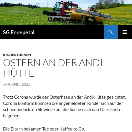
Zum
Inhalt
springen
Suchen
SG Ennepetal
PRIMÄ
MENÜ
KINDERTURNEN
OSTERN AN DER ANDI
HÜTTE
9. APRIL 2021
Trotz Corona wurde der Osterhase an der Andi-Hütte gesichtet.
Corona konform konnten die angemeldeten Kinder sich auf der
schneebedeckten Skiwiese auf die Suche nach den Ostereiern
begeben.
Die Eltern bekamen Tee oder Kaffee to Go.