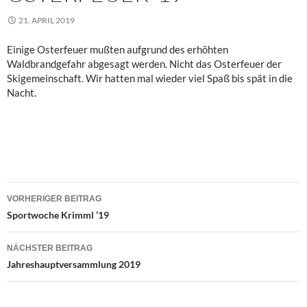
21. APRIL 2019
Einige Osterfeuer mußten aufgrund des erhöhten
Waldbrandgefahr abgesagt werden. Nicht das Osterfeuer der
Skigemeinschaft. Wir hatten mal wieder viel Spaß bis spät in die
Nacht.
Beitragsnavigation
VORHERIGER BEITRAG
Sportwoche Krimml ’19
NÄCHSTER BEITRAG
Jahreshaupt­versammlung 2019