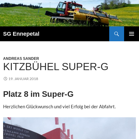
Zum
Inhalt
springen
Suchen
SG Ennepetal
PRIMÄ
MENÜ
ANDREAS SANDER
KITZBÜHEL SUPER-G
19. JANUAR 2018
Platz 8 im Super-G
Herzlichen Glückwunsch und viel Erfolg bei der Abfahrt.