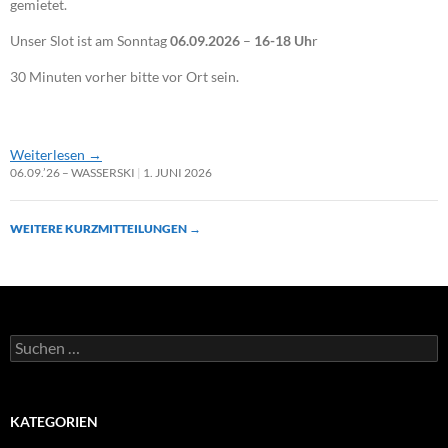
gemietet.
Unser Slot ist am Sonntag
06.09.2026
–
16-18 Uh
r
30 Minuten vorher bitte vor Ort sein.
Weiterlesen
→
06.09.’26 – WASSERSKI
1. JUNI 2026
WEITERE KURZMITTEILUNGEN
→
Suchen
nach:
KATEGORIEN