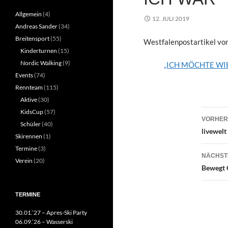
Allgemein
(4)
12. JULI 2019
Andreas Sander
(34)
Breitensport
(55)
Westfalenpostartikel v
Kinderturnen
(15)
Nordic Walking
(9)
„ICH MÖCHTE WI
Events
(74)
Rennteam
(115)
Aktive
(30)
Beit
KidsCup
(57)
VORHER
Schüler
(40)
livewelt
Skirennen
(1)
Termine
(3)
NÄCHST
Verein
(20)
Bewegt 
TERMINE
30.01.’27 – Apres-Ski Party
06.09.’26 – Wasserski