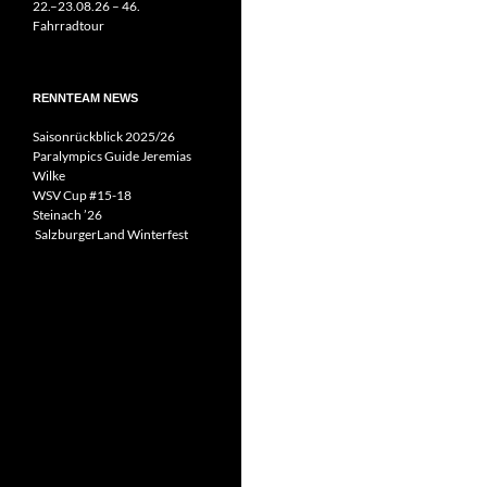
22.–23.08.26 – 46.
Fahrradtour
RENNTEAM NEWS
Saisonrückblick 2025/26
Paralympics Guide Jeremias
Wilke
WSV Cup #15-18
Steinach ’26
SalzburgerLand Winterfest