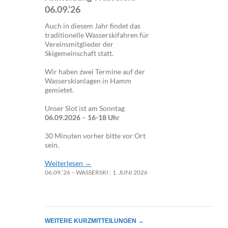
06.09.’26
Auch in diesem Jahr findet das
traditionelle Wasserskifahren für
Vereinsmitglieder der
Skigemeinschaft statt.
Wir haben zwei Termine auf der
Wasserskianlagen in Hamm
gemietet.
Unser Slot ist am Sonntag
06.09.2026
–
16-18 Uh
r
30 Minuten vorher bitte vor Ort
sein.
Weiterlesen
→
06.09.’26 – WASSERSKI
1. JUNI 2026
WEITERE KURZMITTEILUNGEN
→