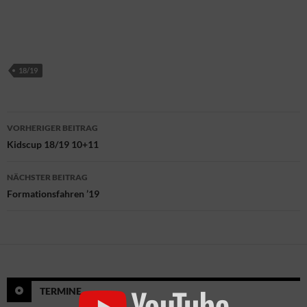
18/19
Beitragsnavigation
VORHERIGER BEITRAG
Kidscup 18/19 10+11
NÄCHSTER BEITRAG
Formationsfahren ’19
TERMINE