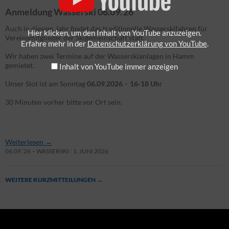
Anmeldung Wasserski 06.09.’26
Auch in diesem Jahr findet das traditionelle Wasserskifahren für
Hier klicken, um den Inhalt von YouTube anzuzeigen.
Vereinsmitglieder der Skigemeinschaft statt.
Erfahre mehr in der
Datenschutzerklärung von YouTube
.
Wir haben zwei Termine auf der Wasserskianlagen in Hamm
gemietet.
Inhalt von YouTube immer anzeigen
Unser Slot ist am Sonntag
06.09.2026
–
16-18 Uh
r
30 Minuten vorher bitte vor Ort sein.
Weiterlesen
→
06.09.’26 – WASSERSKI
1. JUNI 2026
WEITERE KURZMITTEILUNGEN
→