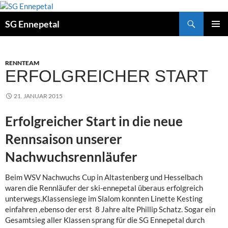
Zum
Inhalt
Suchen
SG Ennepetal
springen
PRIMÄ
MENÜ
RENNTEAM
ERFOLGREICHER START
21. JANUAR 2015
Erfolgreicher Start in die neue
Rennsaison unserer
Nachwuchsrennläufer
Beim WSV Nachwuchs Cup in Altastenberg und Hesselbach
waren die Rennläufer der ski-ennepetal überaus erfolgreich
unterwegs.Klassensiege im Slalom konnten Linette Kesting
einfahren ,ebenso der erst 8 Jahre alte Phillip Schatz. Sogar ein
Gesamtsieg aller Klassen sprang für die SG Ennepetal durch