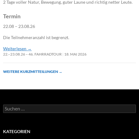
2 Tage voller Natur, Bewegung, guter Laune und richtig netter Leute.
Termin
22.08 – 23.08.26
Die Teilnehmeranzahl ist begrenzt.
Weiterlesen
→
22.–23.08.26 – 46. FAHRRADTOUR
18. MAI 2026
WEITERE KURZMITTEILUNGEN
→
Suchen
nach:
KATEGORIEN