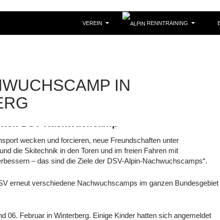
VEREIN
RENNTRAINING
B
HWUCHSCAMP IN
ERG
tten DSV Nachwuchcamp
sport wecken und forcieren, neue Freundschaften unter
nd die Skitechnik in den Toren und im freien Fahren mit
verbessern – das sind die Ziele der DSV-Alpin-Nachwuchscamps“.
 DSV erneut verschiedene Nachwuchscamps im ganzen Bundesgebiet
 06. Februar in Winterberg. Einige Kinder hatten sich angemeldet