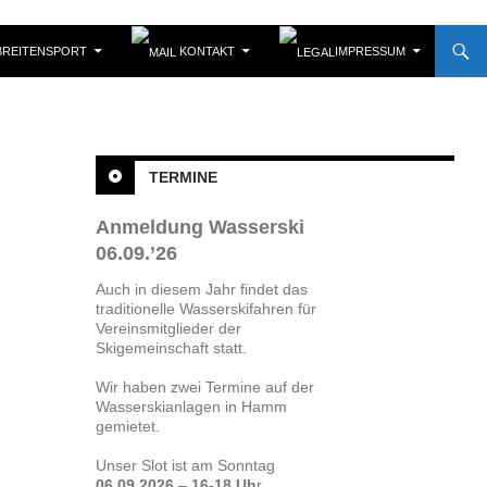
REITENSPORT
KONTAKT
IMPRESSUM
TERMINE
Anmeldung Wasserski
06.09.’26
Auch in diesem Jahr findet das
traditionelle Wasserskifahren für
Vereinsmitglieder der
Skigemeinschaft statt.
Wir haben zwei Termine auf der
Wasserskianlagen in Hamm
gemietet.
Unser Slot ist am Sonntag
06.09.2026
–
16-18 Uh
r