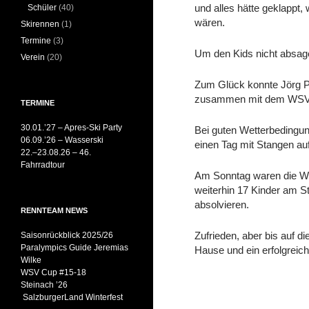
und alles hätte geklappt,
Schüler
(40)
wären.
Skirennen
(1)
Termine
(3)
Um den Kids nicht absag
Verein
(20)
Zum Glück konnte Jörg P
zusammen mit dem WSV
TERMINE
30.01.’27 – Apres-Ski Party
Bei guten Wetterbedingun
06.09.’26 – Wasserski
einen Tag mit Stangen auf 
22.–23.08.26 – 46.
Fahrradtour
Am Sonntag waren die Wet
weiterhin 17 Kinder am St
absolvieren.
RENNTEAM NEWS
Zufrieden, aber bis auf d
Saisonrückblick 2025/26
Paralympics Guide Jeremias
Hause und ein erfolgrei
Wilke
WSV Cup #15-18
Steinach ’26
SalzburgerLand Winterfest