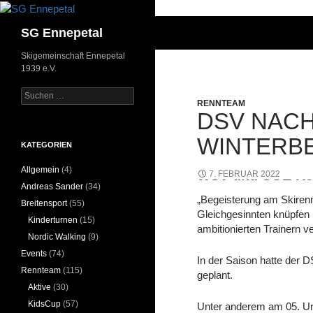
Zum
Inhalt
Suchen
SG Ennepetal
springen
Skigemeinschaft Ennepetal
1939 e.V.
Suchen
RENNTEAM
nach:
DSV NAC
WINTERB
KATEGORIEN
Allgemein
(4)
WSV und SGE Re
7. FEBRUAR 2022
Andreas Sander
(34)
„Begeisterung am Skirenn
Breitensport
(55)
Gleichgesinnten knüpfen u
Kinderturnen
(15)
ambitionierten Trainern 
Nordic Walking
(9)
Events
(74)
In der Saison hatte der
Rennteam
(115)
geplant.
Aktive
(30)
KidsCup
(57)
Unter anderem am 05. Und