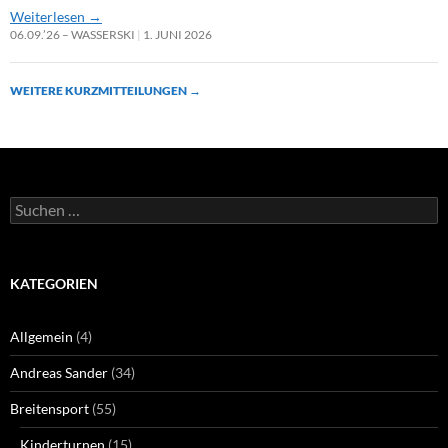
Weiterlesen
→
06.09.’26 – WASSERSKI
1. JUNI 2026
WEITERE KURZMITTEILUNGEN
→
Suchen
nach:
KATEGORIEN
Allgemein
(4)
Andreas Sander
(34)
Breitensport
(55)
Kinderturnen
(15)