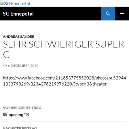
Zum
Inhalt
Suchen
SG Ennepetal
springen
PRIMÄ
MENÜ
ANDREAS SANDER
SEHR SCHWIERIGER SUPER
G
6. DEZEMBER 2019
https://www.facebook.com/211853775552028/photos/a.52944
1333793269/3234278219976220/?type=3&theater
Beitragsnavigation
VORHERIGER BEITRAG
Skiopening ’19
NÄCHSTER BEITRAG