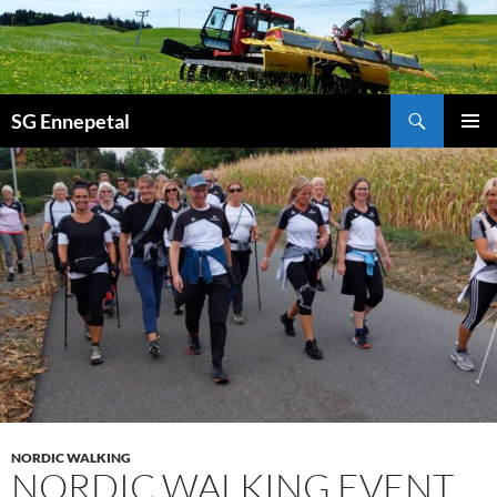
Zum
Inhalt
springen
Suchen
SG Ennepetal
PRIMÄ
MENÜ
NORDIC WALKING
NORDIC WALKING EVENT