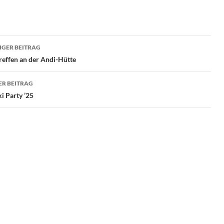
ragsnavigation
GER BEITRAG
reffen an der Andi-Hütte
R BEITRAG
i Party ’25