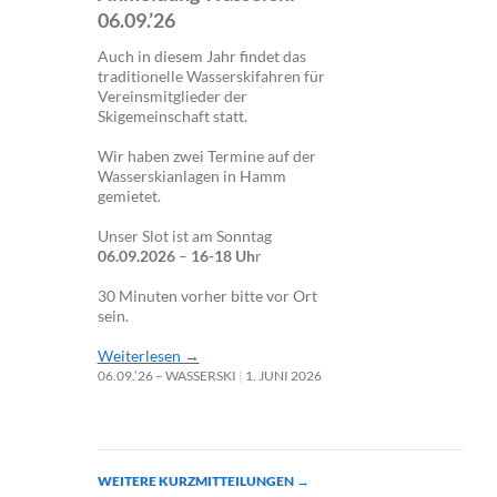
06.09.’26
Auch in diesem Jahr findet das
traditionelle Wasserskifahren für
Vereinsmitglieder der
Skigemeinschaft statt.
Wir haben zwei Termine auf der
Wasserskianlagen in Hamm
gemietet.
Unser Slot ist am Sonntag
06.09.2026
–
16-18 Uh
r
30 Minuten vorher bitte vor Ort
sein.
Weiterlesen
→
06.09.’26 – WASSERSKI
1. JUNI 2026
WEITERE KURZMITTEILUNGEN
→