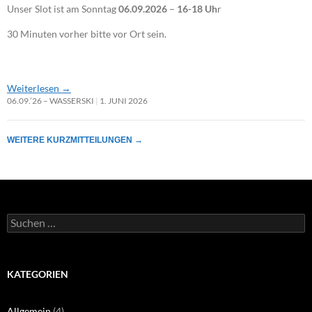
Unser Slot ist am Sonntag
06.09.2026
–
16-18 Uh
r
30 Minuten vorher bitte vor Ort sein.
Weiterlesen
→
06.09.’26 – WASSERSKI
1. JUNI 2026
WEITERE KURZMITTEILUNGEN
→
Suchen
nach:
KATEGORIEN
Allgemein
(4)