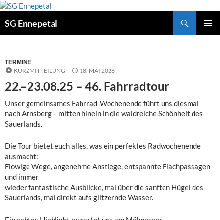
Zum
Inhalt
Suchen
SG Ennepetal
springen
PRIMÄ
MENÜ
TERMINE
KURZMITTEILUNG
18. MAI 2026
22.–23.08.25 – 46. Fahrradtour
Unser gemeinsames Fahrrad-Wochenende führt uns diesmal
nach Arnsberg – mitten hinein in die waldreiche Schönheit des
Sauerlands.
Die Tour bietet euch alles, was ein perfektes Radwochenende
ausmacht:
Flowige Wege, angenehme Anstiege, entspannte Flachpassagen
und immer
wieder fantastische Ausblicke, mal über die sanften Hügel des
Sauerlands, mal direkt aufs glitzernde Wasser.
Ein echtes Highlight erwartet uns am Möhnesee: