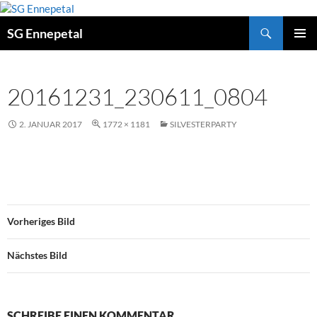
Zum
Inhalt
Suchen
SG Ennepetal
springen
PRIMÄ
MENÜ
20161231_230611_0804
2. JANUAR 2017
1772 × 1181
SILVESTERPARTY
Vorheriges Bild
Nächstes Bild
SCHREIBE EINEN KOMMENTAR