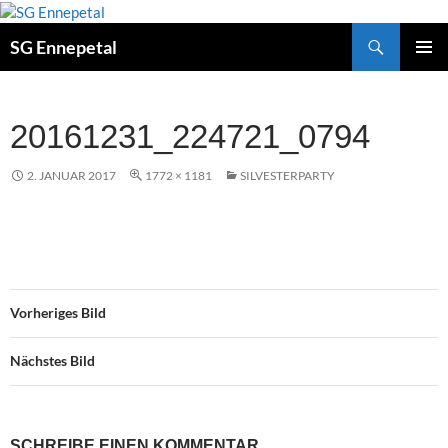
Zum
Inhalt
Suchen
SG Ennepetal
springen
PRIMÄ
MENÜ
20161231_224721_0794
2. JANUAR 2017
1772 × 1181
SILVESTERPARTY
Vorheriges Bild
Nächstes Bild
SCHREIBE EINEN KOMMENTAR