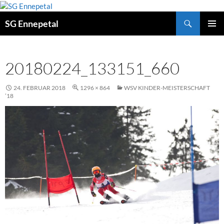
Zum
Inhalt
Suchen
SG Ennepetal
springen
PRIMÄ
MENÜ
20180224_133151_660
24. FEBRUAR 2018
1296 × 864
WSV KINDER-MEISTERSCHAFT
’18