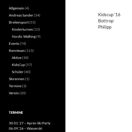
Allgemein
(4)
Kidscup ’16
Andreas Sander
(34)
Bottrop
Breitensport
(55)
Philipp
Kinderturnen
(15)
Nordic Walking
(9)
Events
(74)
Rennteam
(115)
Aktive
(30)
KidsCup
(57)
Schüler
(40)
Skirennen
(1)
Termine
(3)
Verein
(20)
TERMINE
30.01.’27 – Apres-Ski Party
06.09.’26 – Wasserski