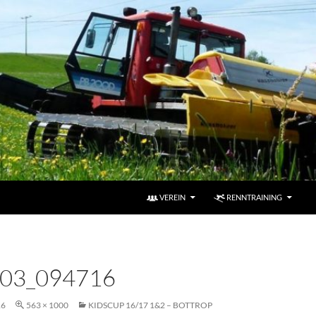
VEREIN
RENNTRAINING
03_094716
16
563 × 1000
KIDSCUP 16/17 1&2 – BOTTROP