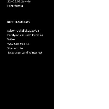
22.–23.08.26 – 46.
Fahrradtour
RENNTEAM NEWS
Saisonrückblick 2025/26
Paralympics Guide Jeremias
Wilke
WSV Cup #15-18
Steinach ’26
SalzburgerLand Winterfest