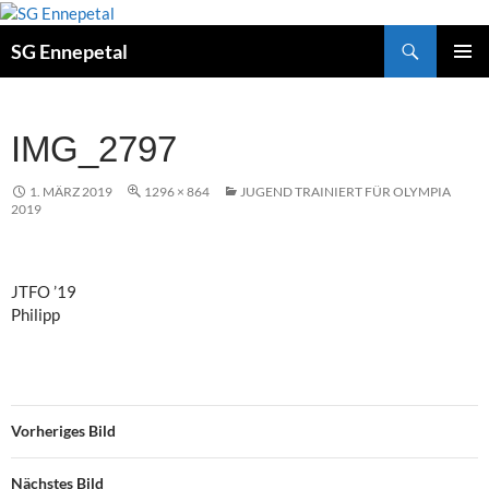
Zum
Inhalt
Suchen
SG Ennepetal
springen
PRIMÄ
MENÜ
IMG_2797
1. MÄRZ 2019
1296 × 864
JUGEND TRAINIERT FÜR OLYMPIA
2019
JTFO ’19
Philipp
Vorheriges Bild
Nächstes Bild