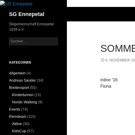
Zum
Inhalt
Suchen
SG Ennepetal
springen
Skigemeinschaft Ennepetal
1939 e.V.
Suchen
SOMME
nach:
6. NOVEMBER 2
KATEGORIEN
Allgemein
(4)
Inline ’16
Andreas Sander
(34)
Fiona
Breitensport
(55)
Kinderturnen
(15)
Nordic Walking
(9)
Events
(74)
Rennteam
(115)
Aktive
(30)
KidsCup
(57)