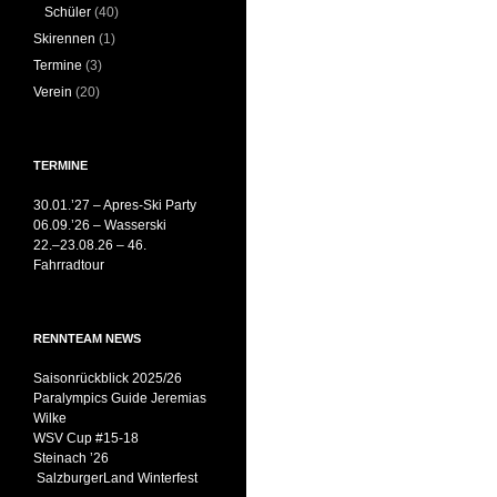
Schüler
(40)
Skirennen
(1)
Termine
(3)
Verein
(20)
TERMINE
30.01.’27 – Apres-Ski Party
06.09.’26 – Wasserski
22.–23.08.26 – 46.
Fahrradtour
RENNTEAM NEWS
Saisonrückblick 2025/26
Paralympics Guide Jeremias
Wilke
WSV Cup #15-18
Steinach ’26
SalzburgerLand Winterfest