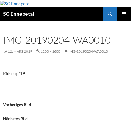
Zum
Inhalt
Suchen
SG Ennepetal
springen
PRIMÄ
MENÜ
IMG-20190204-WA0010
12. MÄRZ 2019
1200 × 1600
IMG-20190204-WA0010
Kidscup ’19
Vorheriges Bild
Nächstes Bild