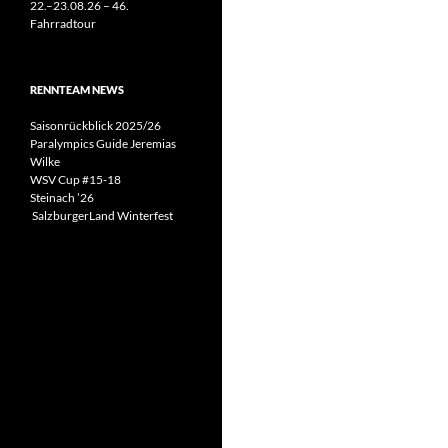
22.–23.08.26 – 46.
Fahrradtour
RENNTEAM NEWS
Saisonrückblick 2025/26
Paralympics Guide Jeremias
Wilke
WSV Cup #15-18
Steinach ’26
SalzburgerLand Winterfest