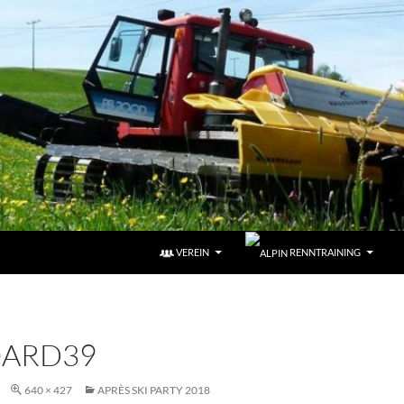
VEREIN
RENNTRAINING
OARD39
640 × 427
APRÈS SKI PARTY 2018