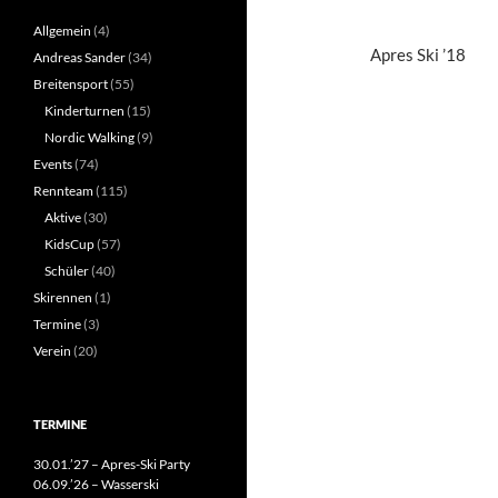
Allgemein
(4)
Apres Ski ’18
Andreas Sander
(34)
Breitensport
(55)
Kinderturnen
(15)
Nordic Walking
(9)
Events
(74)
Rennteam
(115)
Aktive
(30)
KidsCup
(57)
Schüler
(40)
Skirennen
(1)
Termine
(3)
Verein
(20)
TERMINE
30.01.’27 – Apres-Ski Party
06.09.’26 – Wasserski